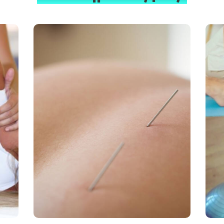
α
Βελονισμός
Αντιμετωπίζει τη ρίζα του
α
προβλήματος, όχι μόνο το σύμπτωμα.
ε
Είναι ανώδυνος στην εφαρμογή του.
μ
Αντιμετωπίζει χρόνιες παθήσεις.