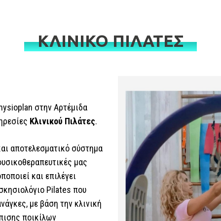
ΚΛΙΝΙΚΟ ΠΙΛΑΤΕΣ
ysioplan στην Αρτέμιδα
πηρεσίες
Κλινικού Πιλάτες
.
ς και αποτελεσματικό σύστημα
φυσικοθεραπευτικές μας
ποποιεί και επιλέγει
σκησιολόγιο Pilates που
νάγκες, με βάση την κλινική
ώπισης ποικίλων