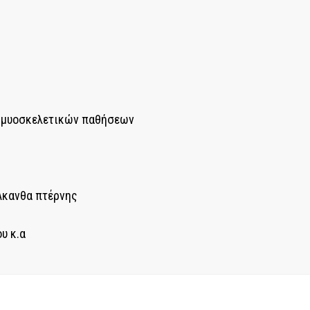
 μυοσκελετικών παθήσεων
Άκανθα πτέρνης
υ κ.α