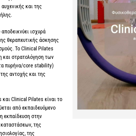
 αυχενικής και της
ήλης.
υ αποδεικνύει ισχυρά
 της θεραπευτικής άσκησης
ούς. Το Clinical Pilates
η και στρατολόγηση των
 πυρήνα/core stability)
 της αντοχής και της
και Clinical Pilates είναι το
τεύεται από εκπαιδευόμενο
η εκπαίδευση στην
 καταστάσεων, της
ησιολογίας, της