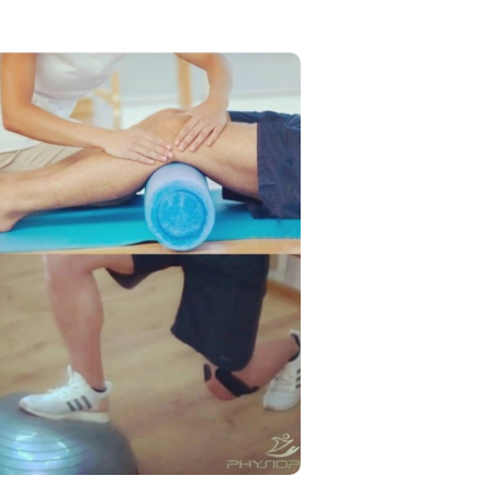
Κινησιοθεραπεία
Η κινησιοθεραπεία, εκτός από μία
ξαιρετική τεχνική αποκατάστασης,
πορεί να λειτουργήσει και ως μέσο
πρόληψης τραυματισμών.